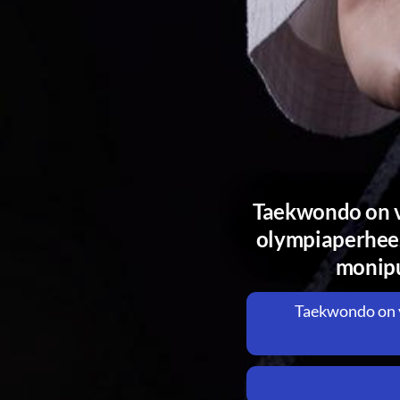
Taekwondo on v
olympiaperheese
monipu
Taekwondo on y