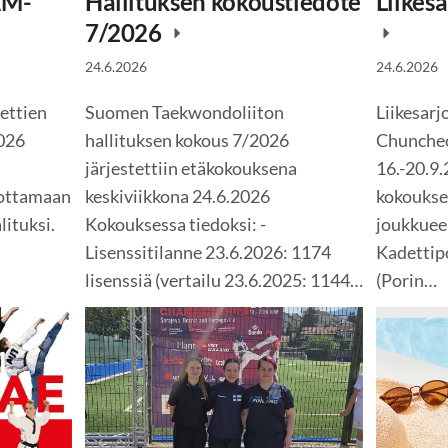
EM-
Hallituksen kokoustiedote
Liikes
7/2026
24.6.2026
24.6.2026
ettien
Suomen Taekwondoliiton
Liikesar
2026
hallituksen kokous 7/2026
Chuncheo
.
järjestettiin etäkokouksena
16.-20.9.
 ottamaan
keskiviikkona 24.6.2026
kokoukse
lituksi.
Kokouksessa tiedoksi: -
joukkuee
Lisenssitilanne 23.6.2026: 1174
Kadettipo
lisenssiä (vertailu 23.6.2025: 1144…
(Porin…