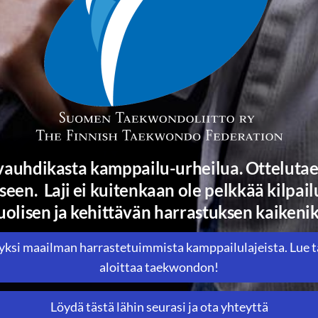
auhdikasta kamppailu-urheilua. Ottelut
en. Laji ei kuitenkaan ole pelkkää kilpail
olisen ja kehittävän harrastuksen kaikenikä
ksi maailman harrastetuimmista kamppailulajeista. Lue tä
aloittaa taekwondon!
Löydä tästä lähin seurasi ja ota yhteyttä