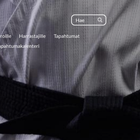
Haku
Hae
roille
Harrastajille
Tapahtumat
apahtumakalenteri