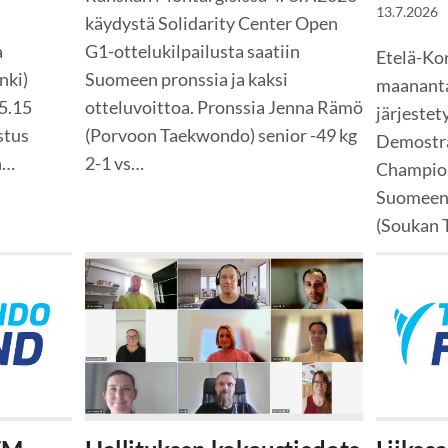
13.7.2026
käydystä Solidarity Center Open
a
G1-ottelukilpailusta saatiin
Etelä-Ko
nki)
Suomeen pronssia ja kaksi
maananta
15.15
otteluvoittoa. Pronssia Jenna Rämö
järjeste
stus
(Porvoon Taekwondo) senior -49 kg
Demostra
n…
2-1 vs…
Champion
Suomeen 
(Soukan 