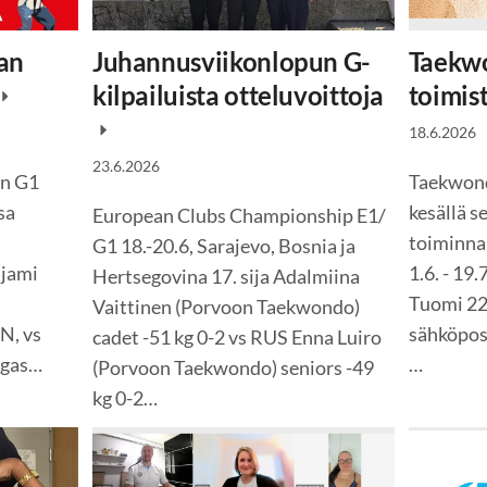
ian
Juhannusviikonlopun G-
Taekwo
kilpailuista otteluvoittoja
toimis
18.6.2026
23.6.2026
en G1
Taekwond
sa
kesällä s
European Clubs Championship E1/
toiminna
G1 18.-20.6, Sarajevo, Bosnia ja
ljami
1.6. - 19
Hertsegovina 17. sija Adalmiina
Tuomi 22.
Vaittinen (Porvoon Taekwondo)
N, vs
sähköpost
cadet -51 kg 0-2 vs RUS Enna Luiro
ngas…
…
(Porvoon Taekwondo) seniors -49
kg 0-2…