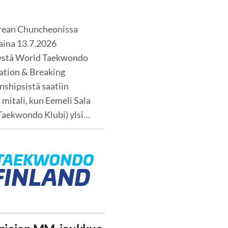
rean Chuncheonissa
ina 13.7.2026
tystä World Taekwondo
tion & Breaking
shipsistä saatiin
mitali, kun Eemeli Sala
Taekwondo Klubi) ylsi…