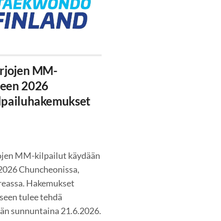
arjojen MM-
ueen 2026
lpailuhakemukset
jojen MM-kilpailut käydään
.2026 Chuncheonissa,
reassa. Hakemukset
seen tulee tehdä
ään sunnuntaina 21.6.2026.