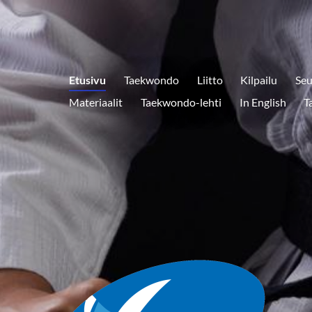
Etusivu
Taekwondo
Liitto
Kilpailu
Seu
Materiaalit
Taekwondo-lehti
In English
T