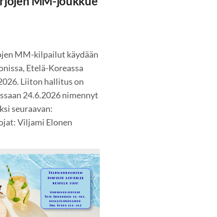
arjojen MM-joukkue
jojen MM-kilpailut käydään
nissa, Etelä-Koreassa
2026. Liiton hallitus on
ssaan 24.6.2026 nimennyt
ksi seuraavan:
jat: Viljami Elonen