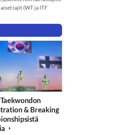
aiset lajit (WT ja ITF
 Taekwondon
ration & Breaking
onshipsistä
ia