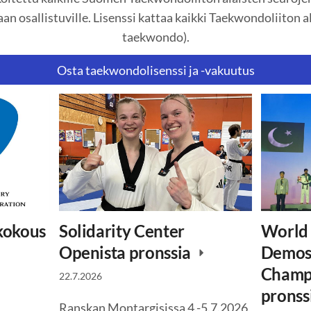
an osallistuville. Lisenssi kattaa kaikki Taekwondoliiton al
taekwondo).
Osta taekwondolisenssi ja -vakuutus
okokous
Solidarity Center
World
Openista pronssia
Demost
Champi
22.7.2026
pronss
Ranskan Montargisissa 4.-5.7.2026