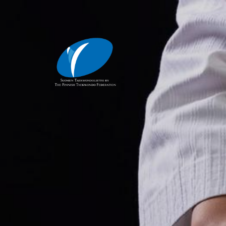
Siirry
sivun
sisältöön
Suomen Taekwondoliitto ry