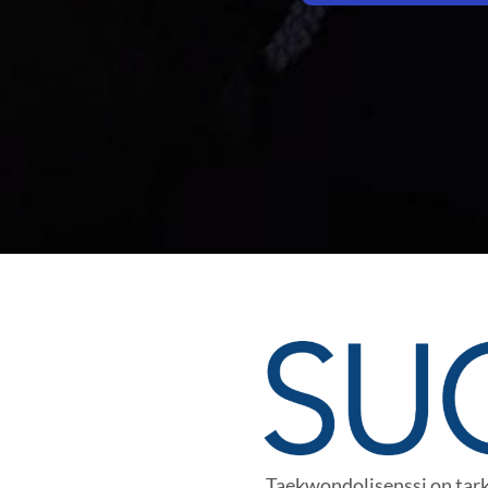
Taekwondolisenssi on tarko