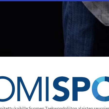
itettu kaikille Suomen Taekwondoliiton alaisten seurojen j