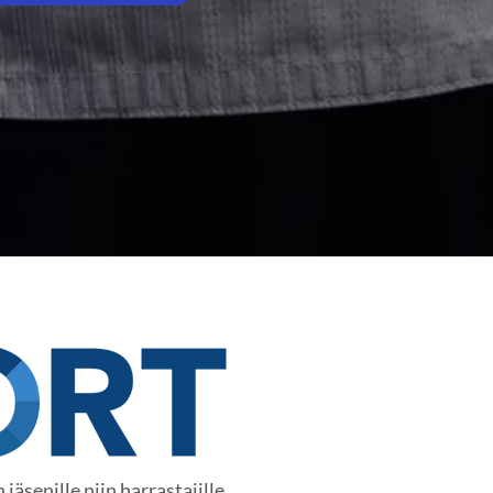
äsenille niin harrastajille