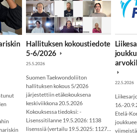
riskin
Hallituksen kokoustiedote
Liikes
5-6/2026
joukk
arvoki
25.5.2026
Suomen Taekwondoliiton
22.5.2026
hallituksen kokous 5/2026
järjestettiin etäkokouksena
stunut
Liikesar
keskiviikkona 20.5.2026
den
16.-20.9
Kokouksessa tiedoksi: -
Etelä-Ko
Lisenssitilanne 19.5.2026: 1138
ahin
joukkuee
lisenssiä (vertailu 19.5.2025: 1127…
ariskin
viimeist