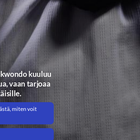
aekwondo kuuluu
ua, vaan tarjoaa
isille.
stä, miten voit