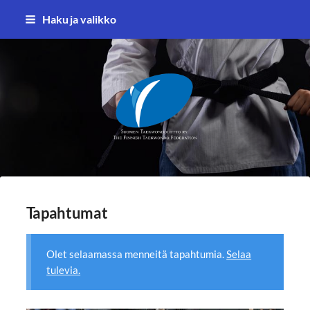
Siirry
Haku ja valikko
sivun
sisältöön
Suomen Taekwondoliitto ry
Tapahtumat
Olet selaamassa menneitä tapahtumia.
Selaa
tulevia.