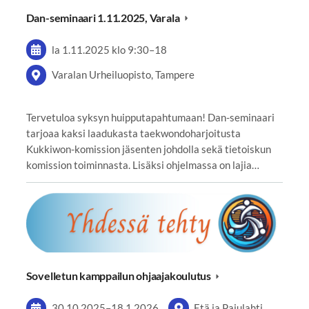
Dan-seminaari 1.11.2025, Varala
la 1.11.2025
klo 9:30
–
18
Varalan Urheiluopisto, Tampere
Tervetuloa syksyn huipputapahtumaan! Dan-seminaari
tarjoaa kaksi laadukasta taekwondoharjoitusta
Kukkiwon-komission jäsenten johdolla sekä tietoiskun
komission toiminnasta. Lisäksi ohjelmassa on lajia…
Sovelletun kamppailun ohjaajakoulutus
30.10.2025
–
18.1.2026
Etä ja Pajulahti