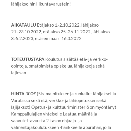
lähijaksoihin liikuntavarustein!
AIKATAULU
Etäjakso 1.-2.10.2022, lähijakso
21.-23.10.2022, etäjakso 25.-26.11.2022, lähijakso
3.-5.2.2023, etäseminaari 16.3.2022
TOTEUTUSTAPA
Koulutus sisältää etä- ja verkko-
opintoja, omatoimista opiskelua, lähijaksoja sekä
lajiosan
HINTA
300€ (Sis. majoituksen ja ruokailut lähijaksoilla
Varalassa sekä etä, verkko- ja lähiopetuksen sekä
lajijaksot)
Opetus- ja kulttuuriministeriö on myöntänyt
Kamppailulajien yhteiselle Laatua, määrää ja
saavutettavuutta 2-tason ohjaaja- ja
valmentajakoulutukseen -hankkeelle apurahan, jolla