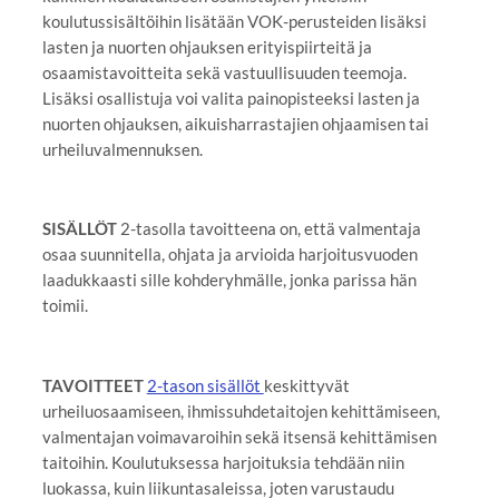
koulutussisältöihin lisätään VOK-perusteiden lisäksi
lasten ja nuorten ohjauksen erityispiirteitä ja
osaamistavoitteita sekä vastuullisuuden teemoja.
Lisäksi osallistuja voi valita painopisteeksi lasten ja
nuorten ohjauksen, aikuisharrastajien ohjaamisen tai
urheiluvalmennuksen.
SISÄLLÖT
2-tasolla tavoitteena on, että valmentaja
osaa suunnitella, ohjata ja arvioida harjoitusvuoden
laadukkaasti sille kohderyhmälle, jonka parissa hän
toimii.
TAVOITTEET
2-tason sisällöt
keskittyvät
urheiluosaamiseen, ihmissuhdetaitojen kehittämiseen,
valmentajan voimavaroihin sekä itsensä kehittämisen
taitoihin. Koulutuksessa harjoituksia tehdään niin
luokassa, kuin liikuntasaleissa, joten varustaudu