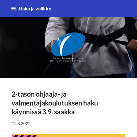
Siirry
Haku ja valikko
sivun
sisältöön
Suomen Taekwondoliitto ry
2-tason ohjaaja- ja
valmentajakoulutuksen haku
käynnissä 3.9. saakka
12.8.2022