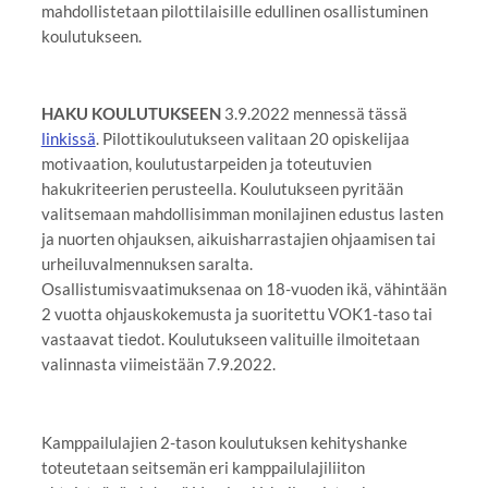
mahdollistetaan pilottilaisille edullinen osallistuminen
koulutukseen.
HAKU KOULUTUKSEEN
3.9.2022 mennessä tässä
linkissä
. Pilottikoulutukseen valitaan 20 opiskelijaa
motivaation, koulutustarpeiden ja toteutuvien
hakukriteerien perusteella. Koulutukseen pyritään
valitsemaan mahdollisimman monilajinen edustus lasten
ja nuorten ohjauksen, aikuisharrastajien ohjaamisen tai
urheiluvalmennuksen saralta.
Osallistumisvaatimuksenaa on 18-vuoden ikä, vähintään
2 vuotta ohjauskokemusta ja suoritettu VOK1-taso tai
vastaavat tiedot. Koulutukseen valituille ilmoitetaan
valinnasta viimeistään 7.9.2022.
Kamppailulajien 2-tason koulutuksen kehityshanke
toteutetaan seitsemän eri kamppailulajiliiton