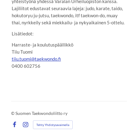
yhteistyönä yhdessä Varalan Urheiluopiston kanssa.
Lajiliitot edustavat seuraavia lajeja: judo, karate, taido,
hokutoryu ju-jutsu, taekwondo, itf taekwon-do, muay
thai, nyrkkeily sekä miekkailu- ja nykyaikainen 5-ottelu.
Lisätiedot:
Harraste- ja koulutuspäällikkö
Tiiu Tuomi
tiiu.tuomi@taekwondo.fi
⁠⁠⁠⁠⁠⁠⁠0400 602756
©
Suomen Taekwondoliitto ry
Tehty Yhdistysavaimella
Facebook
Instagram