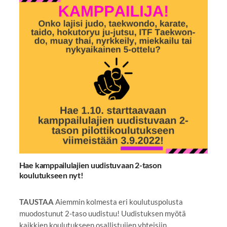
Hae kamppailulajien uudistuvaan 2-tason
koulutukseen nyt!
TAUSTAA
Aiemmin kolmesta eri koulutuspolusta
muodostunut 2-taso uudistuu! Uudistuksen myötä
kaikkien koulutukseen osallistujien yhteisiin