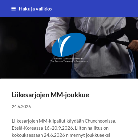
Siirry
Haku ja valikko
sivun
sisältöön
Suomen Taekwondoliitto ry
Liikesarjojen MM-joukkue
24.6.2026
Liikesarjojen MM-kilpailut käydään Chuncheonissa,
Etelä-Koreassa 16.-20.9.2026. Liiton hallitus on
kokouksessaan 24.6.2026 nimennyt joukkueeksi