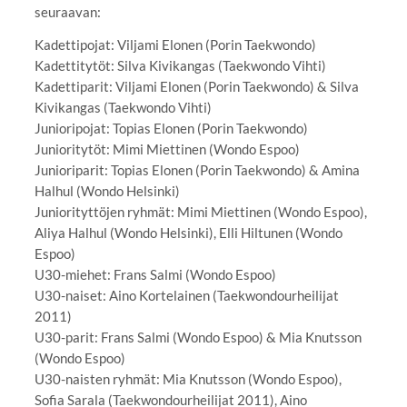
seuraavan:
Kadettipojat: Viljami Elonen (Porin Taekwondo)
Kadettitytöt: Silva Kivikangas (Taekwondo Vihti)
Kadettiparit: Viljami Elonen (Porin Taekwondo) & Silva
Kivikangas (Taekwondo Vihti)
Junioripojat: Topias Elonen (Porin Taekwondo)
Junioritytöt: Mimi Miettinen (Wondo Espoo)
Junioriparit: Topias Elonen (Porin Taekwondo) & Amina
Halhul (Wondo Helsinki)
Juniorityttöjen ryhmät: Mimi Miettinen (Wondo Espoo),
Aliya Halhul (Wondo Helsinki), Elli Hiltunen (Wondo
Espoo)
U30-miehet: Frans Salmi (Wondo Espoo)
U30-naiset: Aino Kortelainen (Taekwondourheilijat
2011)
U30-parit: Frans Salmi (Wondo Espoo) & Mia Knutsson
(Wondo Espoo)
U30-naisten ryhmät: Mia Knutsson (Wondo Espoo),
Sofia Sarala (Taekwondourheilijat 2011), Aino