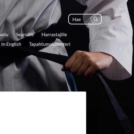
Haku
Hae
pailu
Seuroille
Harrastajille
In English
Tapahtumakalenteri