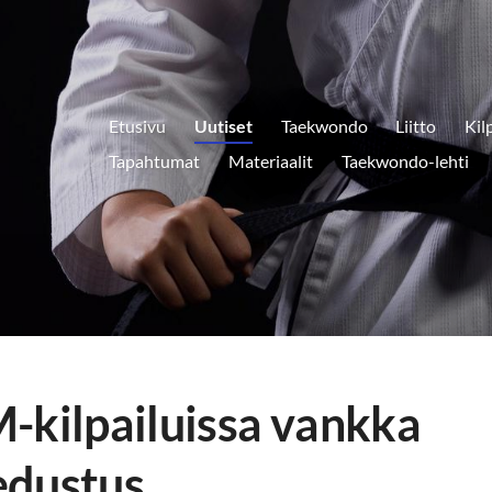
Etusivu
Uutiset
Taekwondo
Liitto
Kil
Tapahtumat
Materiaalit
Taekwondo-lehti
-kilpailuissa vankka
edustus