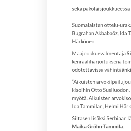
sekä pakolaisjoukkueess
Suomalaisten ottelu-uraka
Bugrahan Akbabaöz, Ida T
Härkönen.
Maajoukkuevalmentaja
S
kenraaliharjoituksena toim
odotettavissa vähintäänki
“Aikuisten arvokilpailujo
kisoihin Otto Susiluodon
myötä. Aikuisten arvokiso
Ida Tammilan, Helmi Härkö
Siltasen lisäksi Serbiaan 
Maika Gröhn-Tammila
.