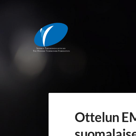
Siirry
sivun
sisältöön
Suomen Taekwondoliitto ry
Ottelun EM
suomalais