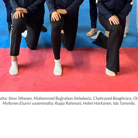
alta: Simo Siltanen, Muhammed Buğrahan Akbabaöz, Chahrazed Boughrara, Otto
Myllynen Eturivi vasemmalta: Ruqia Rahmani, Helmi Härkönen, Ida Tammila.