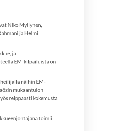
evat Niko Myllynen,
Rahmani ja Helmi
kkue, ja
teella EM-kilpailuista on
eilijalla näihin EM-
baözin mukaantulon
 myös reippaasti kokemusta
oukkueenjohtajana toimii