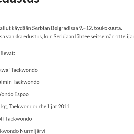
ailut käydään Serbian Belgradissa 9.–12. toukokuuta.
ssa vankka edustus, kun Serbiaan lähtee seitsemän ottelija
ilevat:
dokwai Taekwondo
Malmin Taekwondo
 Wondo Espoo
 kg, Taekwondourheilijat 2011
Wolf Taekwondo
aekwondo Nurmijärvi