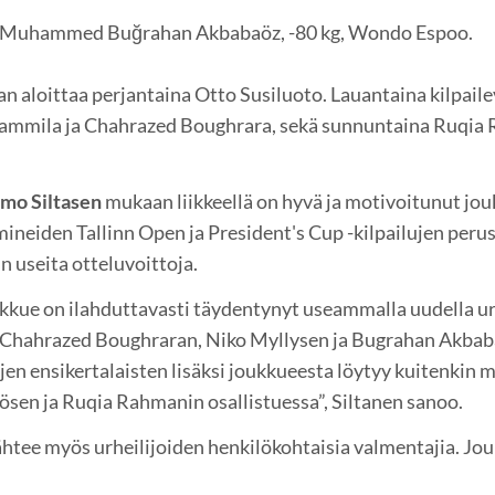
a Muhammed Buğrahan Akbabaöz, -80 kg, Wondo Espoo.
n aloittaa perjantaina Otto Susiluoto. Lauantaina kilpail
ammila ja Chahrazed Boughrara, sekä sunnuntaina Ruqia 
imo Siltasen
mukaan liikkeellä on hyvä ja motivoitunut jou
ineiden Tallinn Open ja President's Cup -kilpailujen perus
n useita otteluvoittoja.
ukkue on ilahduttavasti täydentynyt useammalla uudella urh
, Chahrazed Boughraran, Niko Myllysen ja Bugrahan Akba
jen ensikertalaisten lisäksi joukkueesta löytyy kuitenkin
sen ja Ruqia Rahmanin osallistuessa”, Siltanen sanoo.
lähtee myös urheilijoiden henkilökohtaisia valmentajia. J