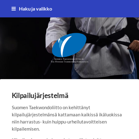
Siirry
Haku ja valikko
sivun
sisältöön
Suomen Taekwondoliitto ry
Kilpailujärjestelmä
Suomen Taekwondoliitto on kehittänyt
kilpailujärjestelmänsä kattamaan kaikissä ikäluokissa
niin harrastus- kuin huippu-urheilutavoitteisen
kilpailemisen.