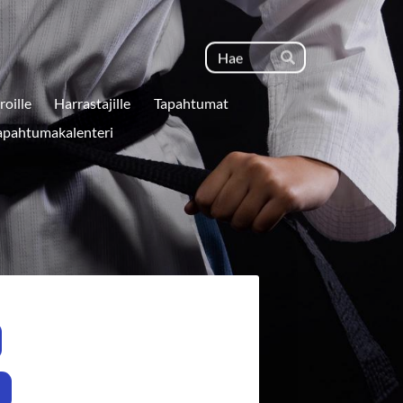
Haku
Hae
roille
Harrastajille
Tapahtumat
apahtumakalenteri