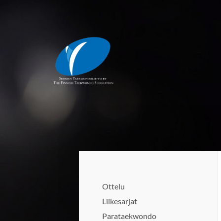
Siirry
sivun
sisältöön
Suomen Taekwondoliitto ry
Ottelu
Liikesarjat
Parataekwondo