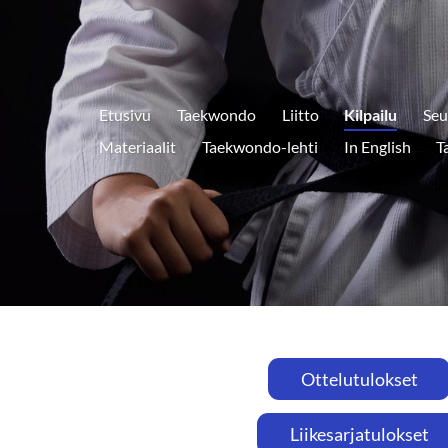
Etusivu
Taekwondo
Liitto
Kilpailu
Seu
Materiaalit
Taekwondo-lehti
In English
T
Ottelutulokset
Liikesarjatulokset