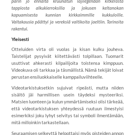
parin jo ennalta kruunatun lajilegendan kitkerästä
tappiosta alkukierroksilla ja jokusen keltanokan
kapuamisesta kunnian kirkkaimmille kukkuloille.
Valtakausia päättyi ja vereksiä valtikoita jaeltiin. Tarinoita
rakentui.
Yleisesti
Otteluiden virta oli vuolas ja kisan kulku jouheva.
Taistelijat pysyivät kiitettävästi tolpillaan. Tuomarit
usuttivat ahkerasti kilpailijoita toistensa kimppuun.
Videokuva oli tarkkaa ja täsmällistä. Nämä tekijät loivat
perustan ensiluokkaiselle kamppailuviihteelle.
Videotarkistuksetkin sujuivat ripeästi, mutta niiden
sisältö jäi harmillisen usein täydeksi mysteeriksi.
Matsien luonteen ja kulun ymmärtämiseksi olisi tärkeää,
että videotarkistuksen yhteydessä ruutuun ilmestyisi
esimerkiksi joku lyhyt selvitys tai symboli ilmentämään,
mitä milloinkin tarkastellaan.
Seuraamisen selkeyttä helpottaisi myös pisteiden annon