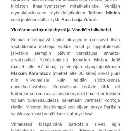
kiloisten finaalirymistelyn mitalikaksikko, Venäjän
olympiajoukkueen räyhäkkäjalkainen
Tatiana Minina
sekä jenkkien dollaritykki
Anastasija Zolotic
.
Ykkösrankattujen tykitystä ja Mandićin taikahetki
Kolmas ottelupäivä lapioi oktagoniin runsaasti lisää
vauhdikkaita matseja, vaikka ilmiöt ja lopputulokset
jäivätkin aiempiin päiviin verrattuna ennalta-
arvattaviksi. Ykkösrankatut Kroatian
Matea Jelić
(naiset alle 67 kiloa) ja Venäjän olympiajoukkueen
Maksim Khramtcov
(miehet alle 80 kiloa) olivat juuri
niin ylivoimaisia kuin heidän sijoituksensa
ennakkotilastoissa. Kuusseiskan terävin kärki oli
kuitenkin sen verran tasaväkinen, että finalistien kesken
tullaan tulevaisuudessa näkemään varmasti voittoja
ristiin. Miesten kasikymppi sen sijaan pysyy Pariisiin
saakka varmasti venäläisen rautanyrkissä.
Viimeisenä kisapäivänä katkottiin siivet lajin
ikiaikaiselta perusasetelmalta (Korean kultamitali