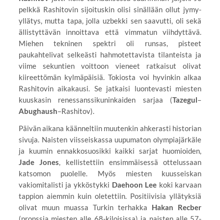
pelkkä Rashitovin sijoituskin olisi sinällään ollut jymy-
yllätys, mutta tapa, jolla uzbekki sen saavutti, oli sekä
ällistyttävän innoittava että vimmatun viihdyttävä.
Miehen tekninen spektri oli runsas, pisteet
paukahtelivat selkeästi hahmotettavista tilanteista ja
viime sekuntien voittoon vieneet ratkaisut olivat
kiireettömän kylmäpäisiä. Tokiosta voi hyvinkin alkaa
Rashitovin aikakausi. Se jatkaisi luontevasti miesten
kuuskasin renessanssikuninkaiden sarjaa (
Tazegul
–
Abughaush
–Rashitov).
Päivän aikana käänneltiin muutenkin ahkerasti historian
sivuja. Naisten viisseiskassa uupumaton olympiajärkäle
ja kuumin ennakkosuosikki kaikki sarjat huomioiden,
Jade Jones
, kellistettiin ensimmäisessä ottelussaan
katsomon puolelle. Myös miesten kuusseiskan
vakiomitalisti ja ykköstykki
Daehoon Lee
koki karvaan
tappion aiemmin kuin oletettiin. Positiivisia yllätyksiä
olivat muun muassa Turkin terhakka
Hakan Recber
(pronssia miesten alle 68-kiloisissa) ja naisten alle 57-