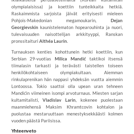
olympialaisissa) ja koettiin tunteikkaita hetkiä.
Raskaimmista sarjoista jäivät erityisesti mieleen
Pohjois-Makedonian megamoukarin,
Dejan
Georgievskin
kaunistelematon hopearouhinta ja nuori,
tulevaisuuden naisottelijan arkkityyppi, Ranskan
pronssitaituri
Althéa Laurin
.
Turnauksen kenties kohottunein hetki koettiin, kun
Serbian 29-vuotias
Milica Mandić
taktikoi itsensä
tiimalasin tarkasti ja terävästi taistellen toiseen
henkilökohtaiseen olympiakultaan. Aiemman
rinkulaprenikan hän nappasi yhdeksän vuotta aiemmin
Lontoossa. Tokio saattoi olla upean uran tehneen
Mandićin viimeinen isompi arvoturnaus. Miesten sarjan
kultamitalisti,
Vladislav Larin
, kokenee puolestaan
maanmiehensä Maksim Khramtcovin kohtalon ja
puolustaa mestaruuttaan menestyksekkäästi kolmen
vuoden päästä Pariisissa.
Yhteenveto