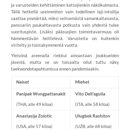
ja varusteiden kehittäminen katsojienkin näkökulmasta.
Tällä hetkellä useimmiten vain todellinen laji-intoilija
saattaa ymmärtää, miksi seitsemästä samankaltaisesta,
panssariin paukahtavasta potkusta vain yhdestä tulee
suorituspiste. Lisäksi pääsuojien toimintavarmuus oli
hämmentävän heittelevä. Varusteita on kuitenkin
viritelty jo toistakymmentä vuotta.
Yleisönä areenalla riekkui ainoastaan joukkueiden
jäseniä, mutta se on toisaalta ollut tuttu näky
taekwondotapahtumissa ennen pandemiaakin.
Naiset
Miehet
Panipak Wongpattanakit
Vito Dell’aguila
(THA, alle 49 kiloa)
(ITA, alle 58 kiloa)
Anastasija Zolotic
Ulugbek Rashitov
(USA, alle 57 kiloa)
(UZB, alle 68 kiloa)