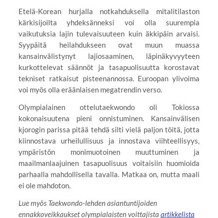
Etelä-Korean hurjalla notkahduksella mitalitilaston
kärkisijoilta yhdeksänneksi voi olla suurempia
vaikutuksia lajin tulevaisuuteen kuin äkkipäin arvaisi.
Syypäitä heilahdukseen ovat muun muassa
kansainvälistynyt lajiosaaminen, läpinäkyvyyteen
kurkottelevat säännöt ja tasapuolisuutta korostavat
tekniset ratkaisut pisteenannossa. Euroopan ylivoima
voi myös olla eräänlaisen megatrendin verso.
Olympialainen ottelutaekwondo oli Tokiossa
kokonaisuutena pieni onnistuminen. Kansainvälisen
kjorogin parissa pitää tehdä silti vielä paljon töitä, jotta
kiinnostava urheilullisuus ja innostava viihteellisyys,
ympäristön monimuotoinen muuttuminen ja
maailmanlaajuinen tasapuolisuus voitaisiin huomioida
parhaalla mahdollisella tavalla. Matkaa on, mutta maali
ei ole mahdoton.
Lue myös Taekwondo-lehden asiantuntijoiden
ennakkoveikkaukset olympialaisten voittajista
artikkelista