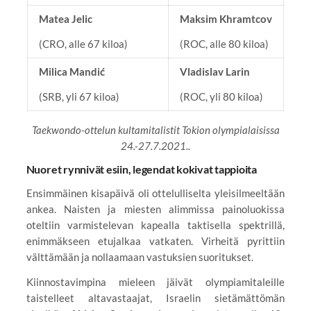
Matea Jelic
Maksim Khramtcov
(CRO, alle 67 kiloa)
(ROC, alle 80 kiloa)
Milica Mandić
Vladislav Larin
(SRB, yli 67 kiloa)
(ROC, yli 80 kiloa)
Taekwondo-ottelun kultamitalistit Tokion olympialaisissa
24.-27.7.2021..
Nuoret rynnivät esiin, legendat kokivat tappioita
Ensimmäinen kisapäivä oli ottelulliselta yleisilmeeltään
ankea. Naisten ja miesten alimmissa painoluokissa
oteltiin varmistelevan kapealla taktisella spektrillä,
enimmäkseen etujalkaa vatkaten. Virheitä pyrittiin
välttämään ja nollaamaan vastuksien suoritukset.
Kiinnostavimpina mieleen jäivät olympiamitaleille
taistelleet altavastaajat, Israelin sietämättömän