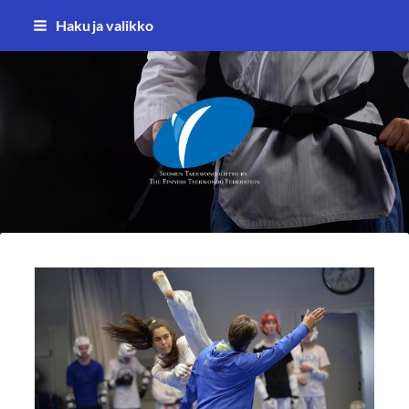
Siirry
Haku ja valikko
sivun
sisältöön
Suomen Taekwondoliitto ry