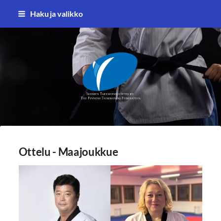
Siirry
Haku ja valikko
sivun
sisältöön
Suomen Taekwondoliitto ry
Ottelu - Maajoukkue