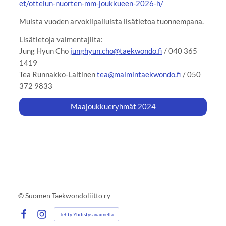
et/ottelun-nuorten-mm-joukkueen-2026-h/
Muista vuoden arvokilpailuista lisätietoa tuonnempana.
Lisätietoja valmentajilta:
Jung Hyun Cho
junghyun.cho@taekwondo.fi
/ 040 365
1419
Tea Runnakko-Laitinen
tea@malmintaekwondo.fi
/ 050
372 9833
Maajoukkueryhmät 2024
©
Suomen Taekwondoliitto ry
Tehty Yhdistysavaimella
Facebook
Instagram