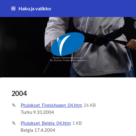
Siirry
Haku ja valikko
sivun
sisältöön
Suomen Taekwondoliitto ry
2004
Ptulokset_Finnishopen_04.htm
26 KB
Turku 9.10.2004
Ptulokset_Belgia_04.htm
1 KB
Belgia 17.4.2004