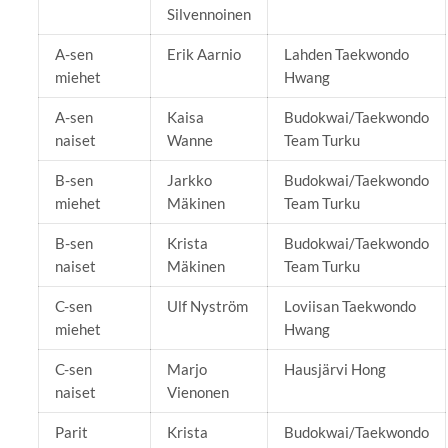
Silvennoinen
A-sen
Erik Aarnio
Lahden Taekwondo
miehet
Hwang
A-sen
Kaisa
Budokwai/Taekwondo
naiset
Wanne
Team Turku
B-sen
Jarkko
Budokwai/Taekwondo
miehet
Mäkinen
Team Turku
B-sen
Krista
Budokwai/Taekwondo
naiset
Mäkinen
Team Turku
C-sen
Ulf Nyström
Loviisan Taekwondo
miehet
Hwang
C-sen
Marjo
Hausjärvi Hong
naiset
Vienonen
Parit
Krista
Budokwai/Taekwondo