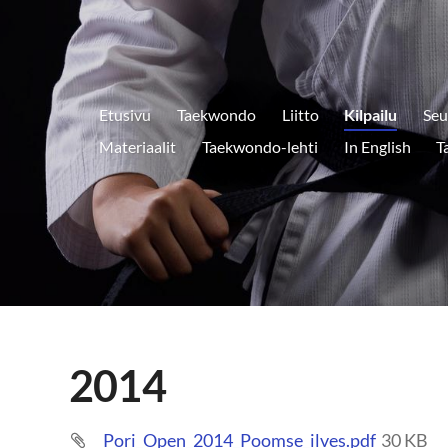
Etusivu
Taekwondo
Liitto
Kilpailu
Seu
Materiaalit
Taekwondo-lehti
In English
T
2014
Pori_Open_2014_Poomse_ilves.pdf
30 KB