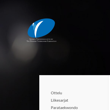
Siirry
sivun
sisältöön
Suomen Taekwondoliitto ry
Ottelu
Liikesarjat
Parataekwondo