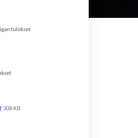
t
iigan tulokset
t
okset
f
308 KB