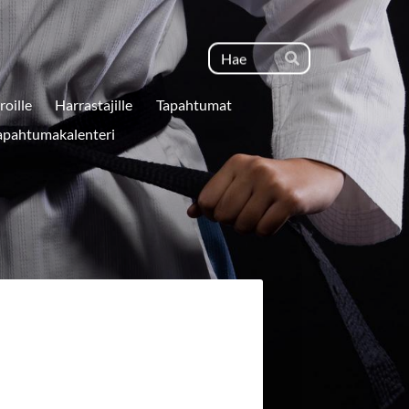
Haku
Hae
roille
Harrastajille
Tapahtumat
apahtumakalenteri