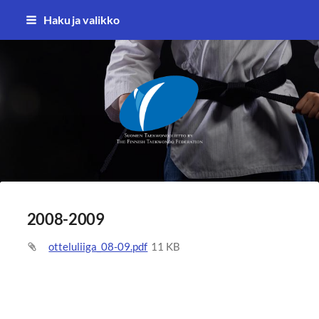
Siirry
Haku ja valikko
sivun
sisältöön
Suomen Taekwondoliitto ry
2008-2009
otteluliiga_08-09.pdf
11 KB