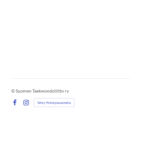
©
Suomen Taekwondoliitto ry
Tehty Yhdistysavaimella
Facebook
Instagram