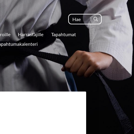
Haku
Hae
roille
Harrastajille
Tapahtumat
apahtumakalenteri