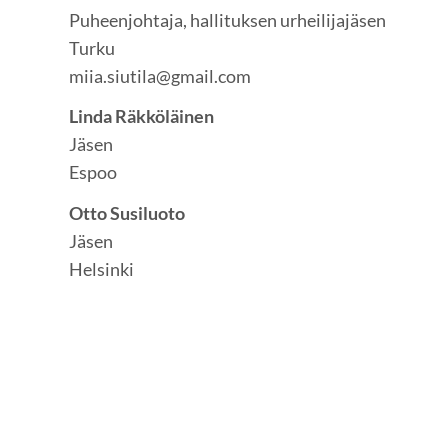
Puheenjohtaja, hallituksen urheilijajäsen
Turku
miia.siutila@gmail.com
Linda Räkköläinen
Jäsen
Espoo
Otto Susiluoto
Jäsen
Helsinki