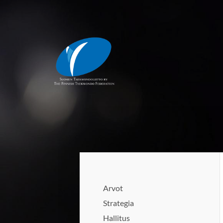
Siirry
sivun
sisältöön
Suomen Taekwondoliitto ry
Arvot
Strategia
Hallitus