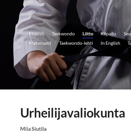
Etusivu
Taekwondo
Liitto
Kilpailu
Seu
Materiaalit
Taekwondo-lehti
In English
T
Urheilijavaliokunta
Miia Siutila