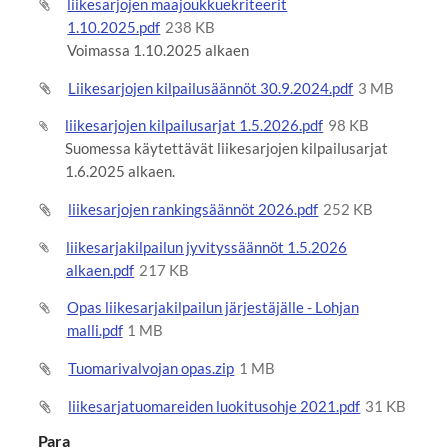
liikesarjojen maajoukkuekriteerit
1.10.2025.pdf
238 KB
Voimassa 1.10.2025 alkaen
Liikesarjojen kilpailusäännöt 30.9.2024.pdf
3 MB
liikesarjojen kilpailusarjat 1.5.2026.pdf
98 KB
Suomessa käytettävät liikesarjojen kilpailusarjat
1.6.2025 alkaen.
liikesarjojen rankingsäännöt 2026.pdf
252 KB
liikesarjakilpailun jyvityssäännöt 1.5.2026
alkaen.pdf
217 KB
Opas liikesarjakilpailun järjestäjälle - Lohjan
malli.pdf
1 MB
Tuomarivalvojan opas.zip
1 MB
liikesarjatuomareiden luokitusohje 2021.pdf
31 KB
Para