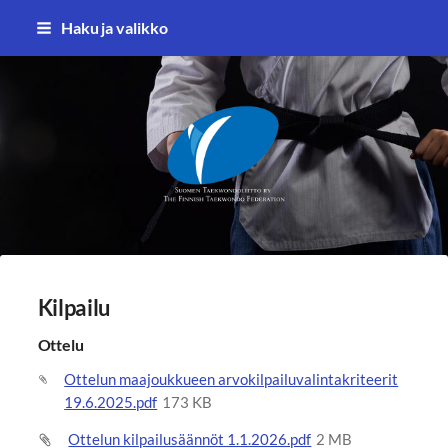
Siirry
Haku ja valikko
sivun
sisältöön
Suomen Taekwondoliitto ry
Kilpailu
Ottelu
Ottelun maajoukkueen arvokilpailuvalintakriteerit
19.6.2025.pdf
173 KB
Ottelun kilpailusäännöt 1.1.2026.pdf
2 MB