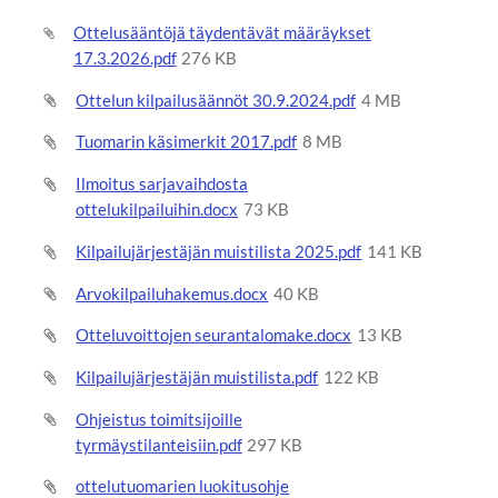
Ottelusääntöjä täydentävät määräykset
17.3.2026.pdf
276 KB
Ottelun kilpailusäännöt 30.9.2024.pdf
4 MB
Tuomarin käsimerkit 2017.pdf
8 MB
Ilmoitus sarjavaihdosta
ottelukilpailuihin.docx
73 KB
Kilpailujärjestäjän muistilista 2025.pdf
141 KB
Arvokilpailuhakemus.docx
40 KB
Otteluvoittojen seurantalomake.docx
13 KB
Kilpailujärjestäjän muistilista.pdf
122 KB
Ohjeistus toimitsijoille
tyrmäystilanteisiin.pdf
297 KB
ottelutuomarien luokitusohje