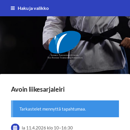
Siirry
Haku ja valikko
sivun
sisältöön
Suomen Taekwondoliitto ry
Avoin liikesarjaleiri
Tarkastelet mennyttä tapahtumaa.
la 11.4.2026
klo 10
–
16:30