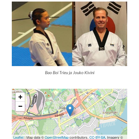
Bao Boi Trieu ja Jouko Kivini
+
−
Leaflet
| Map data ©
OpenStreetMap
contributors,
CC-BY-SA
, Imagery ©