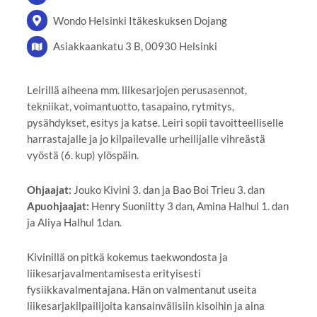
Wondo Helsinki Itäkeskuksen Dojang
Asiakkaankatu 3 B, 00930 Helsinki
Leirillä aiheena mm. liikesarjojen perusasennot,
tekniikat, voimantuotto, tasapaino, rytmitys,
pysähdykset, esitys ja katse. Leiri sopii tavoitteelliselle
harrastajalle ja jo kilpailevalle urheilijalle vihreästä
vyöstä (6. kup) ylöspäin.
Ohjaajat:
Jouko Kivini 3. dan ja Bao Boi Trieu 3. dan
Apuohjaajat:
Henry Suoniitty 3 dan, Amina Halhul 1. dan
ja Aliya Halhul 1dan.
Kivinillä on pitkä kokemus taekwondosta ja
liikesarjavalmentamisesta erityisesti
fysiikkavalmentajana. Hän on valmentanut useita
liikesarjakilpailijoita kansainvälisiin kisoihin ja aina