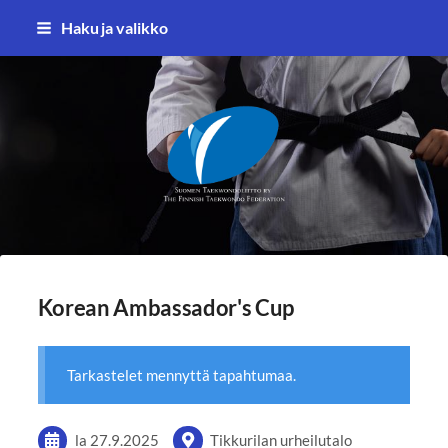
Siirry
Haku ja valikko
sivun
sisältöön
Suomen Taekwondoliitto ry
Korean Ambassador's Cup
Tarkastelet mennyttä tapahtumaa.
la 27.9.2025
Tikkurilan urheilutalo