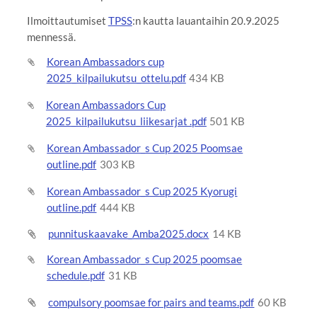
Ilmoittautumiset
TPSS
:n kautta lauantaihin 20.9.2025
mennessä.
Korean Ambassadors cup
2025_kilpailukutsu_ottelu.pdf
434 KB
Korean Ambassadors Cup
2025_kilpailukutsu_liikesarjat .pdf
501 KB
Korean Ambassador_s Cup 2025 Poomsae
outline.pdf
303 KB
Korean Ambassador_s Cup 2025 Kyorugi
outline.pdf
444 KB
punnituskaavake_Amba2025.docx
14 KB
Korean Ambassador_s Cup 2025 poomsae
schedule.pdf
31 KB
compulsory poomsae for pairs and teams.pdf
60 KB