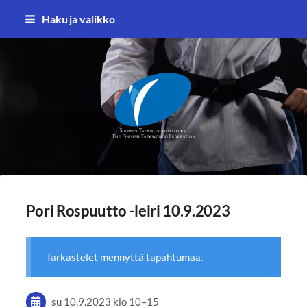
Siirry
Haku ja valikko
sivun
sisältöön
Suomen Taekwondoliitto ry
Pori Rospuutto -leiri 10.9.2023
Tarkastelet mennyttä tapahtumaa.
su 10.9.2023
klo 10
–
15