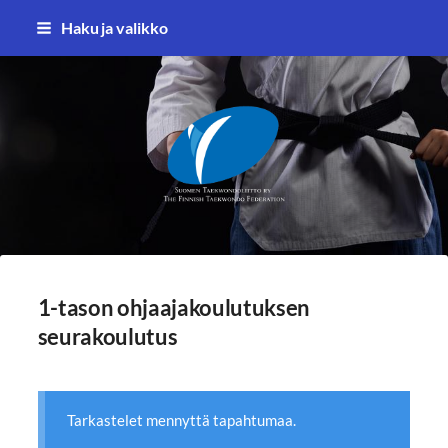
Siirry
Haku ja valikko
sivun
sisältöön
Suomen Taekwondoliitto ry
1-tason ohjaajakoulutuksen
seurakoulutus
Tarkastelet mennyttä tapahtumaa.