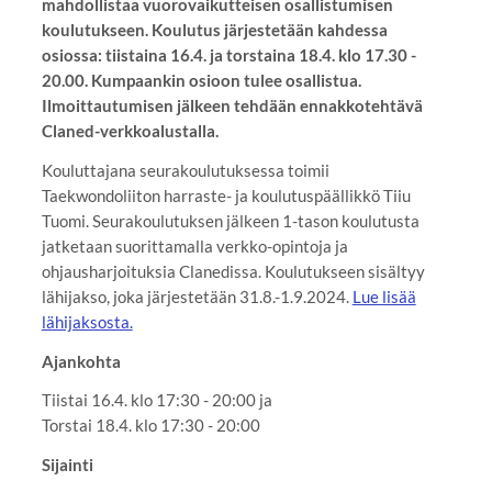
mahdollistaa vuorovaikutteisen osallistumisen
koulutukseen. Koulutus järjestetään kahdessa
osiossa: tiistaina 16.4. ja torstaina 18.4. klo 17.30 -
20.00. Kumpaankin osioon tulee osallistua.
Ilmoittautumisen jälkeen tehdään ennakkotehtävä
Claned-verkkoalustalla.
Kouluttajana seurakoulutuksessa toimii
Taekwondoliiton harraste- ja koulutuspäällikkö Tiiu
Tuomi. Seurakoulutuksen jälkeen 1-tason koulutusta
jatketaan suorittamalla verkko-opintoja ja
ohjausharjoituksia Clanedissa. Koulutukseen sisältyy
lähijakso, joka järjestetään 31.8.-1.9.2024.
Lue lisää
lähijaksosta.
Ajankohta
Tiistai 16.4. klo 17:30 - 20:00 ja
Torstai 18.4. klo 17:30 - 20:00
Sijainti