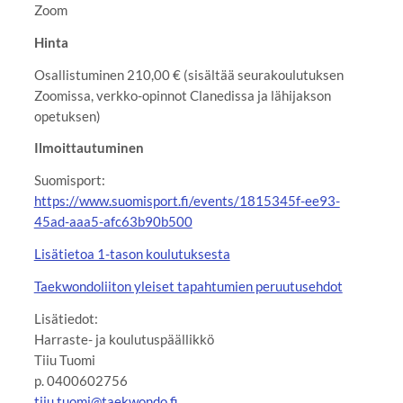
Zoom
Hinta
Osallistuminen 210,00 € (sisältää seurakoulutuksen
Zoomissa, verkko-opinnot Clanedissa ja lähijakson
opetuksen)
Ilmoittautuminen
Suomisport:
https://www.suomisport.fi/events/1815345f-ee93-
45ad-aaa5-afc63b90b500
Lisätietoa 1-tason koulutuksesta
Taekwondoliiton yleiset tapahtumien peruutusehdot
Lisätiedot:
Harraste- ja koulutuspäällikkö
Tiiu Tuomi
p. 0400602756
tiiu.tuomi@taekwondo.fi