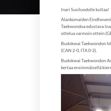
Inari Susiluodolle kultaa!
Alankomaiden Eindhoveniss
Taekwondoa edustava Inari
ottelua varmoin ottein (G
Budokwai Taekwondon Ida T
(CAN 2-0, ITA 0-2).
Budokwai Taekwondon Ada 
kertaa ensimmäisellä kier