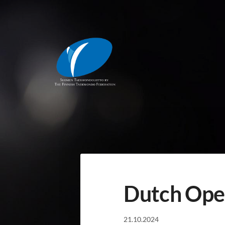
Siirry
sivun
sisältöön
Suomen Taekwondoliitto ry
Dutch Open
21.10.2024