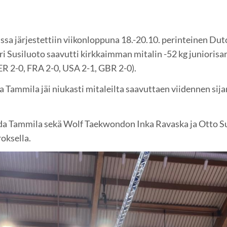
a järjestettiin viikonloppuna 18.-20.10. perinteinen Dut
 Susiluoto saavutti kirkkaimman mitalin -52 kg juniorisar
ER 2-0, FRA 2-0, USA 2-1, GBR 2-0).
ammila jäi niukasti mitaleilta saavuttaen viidennen sijan
Tammila sekä Wolf Taekwondon Inka Ravaska ja Otto Susi
roksella.