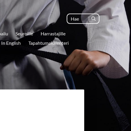
Haku
Hae
pailu
Seuroille
Harrastajille
In English
Tapahtumakalenteri