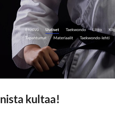
Etusivu
Uutiset
Taekwondo
Liitto
Kil
Tapahtumat
Materiaalit
Taekwondo-lehti
ista kultaa!