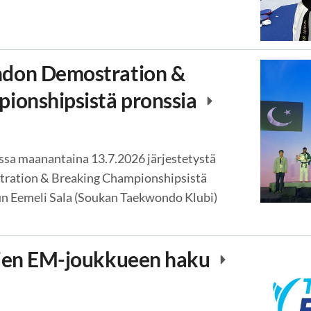
don Demostration &
ionshipsistä pronssia
sa maanantaina 13.7.2026 järjestetystä
ration & Breaking Championshipsistä
un Eemeli Sala (Soukan Taekwondo Klubi)
tien EM-joukkueen haku