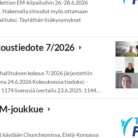
ettien EM-kilpailuihin 26.-28.6.2026
. Hakemalla sitoudut myös ottamaan
valituksi. Täytäthän lisäkysymykset
koustiedote 7/2026
allituksen kokous 7/2026 järjestettiin
na 24.6.2026 Kokouksessa tiedoksi: -
 1174 lisenssiä (vertailu 23.6.2025: 1144…
 MM-joukkue
ut käydään Chuncheonissa, Etelä-Koreassa