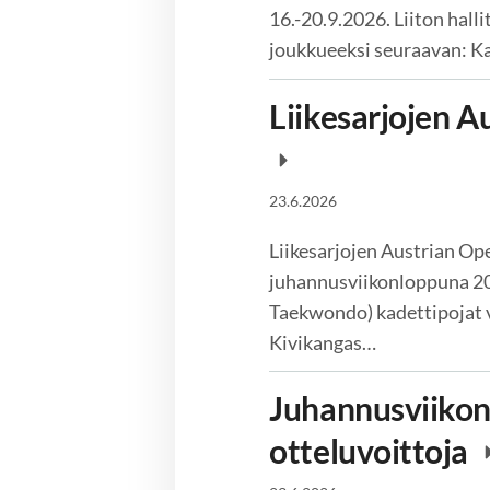
16.-20.9.2026. Liiton hal
joukkueeksi seuraavan: Ka
Liikesarjojen A
23.6.2026
Liikesarjojen Austrian Ope
juhannusviikonloppuna 20.
Taekwondo) kadettipojat 
Kivikangas…
Juhannusviikonl
otteluvoittoja