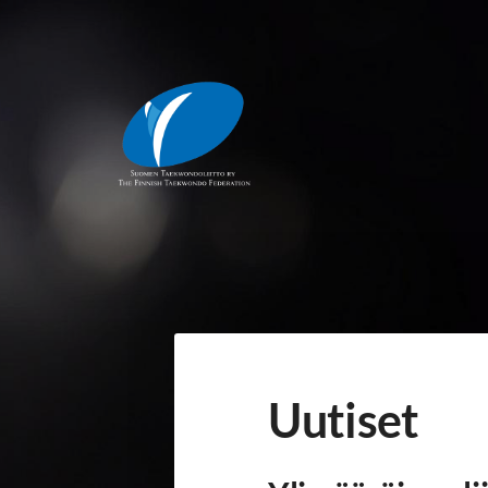
Siirry
sivun
sisältöön
Suomen Taekwondoliitto ry
Uutiset