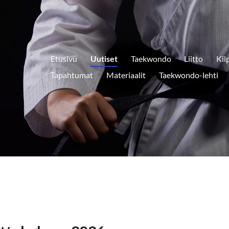
Etusivu
Uutiset
Taekwondo
Liitto
Kil
Tapahtumat
Materiaalit
Taekwondo-lehti