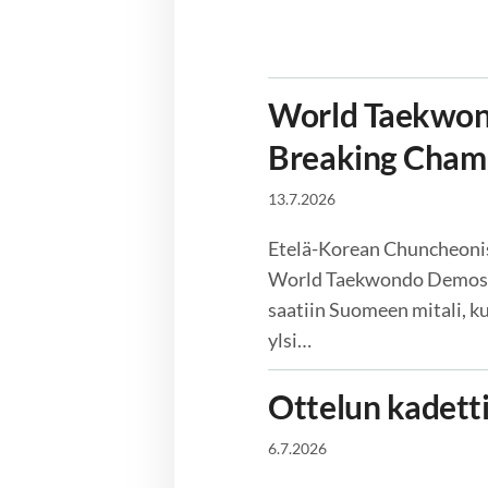
World Taekwon
Breaking Champ
13.7.2026
Etelä-Korean Chuncheonis
World Taekwondo Demost
saatiin Suomeen mitali, k
ylsi…
Ottelun kadet
6.7.2026