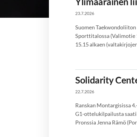
Ylimääräinen l
23.7.2026
Suomen Taekwondoliiton y
Sporttitalossa (Valimotie 
15.15 alkaen (valtakirjoj
Solidarity Cent
22.7.2026
Ranskan Montargisissa 4.
G1-ottelukilpailusta saati
Pronssia Jenna Rämö (Por