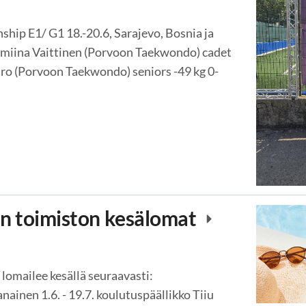
ip E1/ G1 18.-20.6, Sarajevo, Bosnia ja
almiina Vaittinen (Porvoon Taekwondo) cadet
iro (Porvoon Taekwondo) seniors -49 kg 0-
n toimiston kesälomat
lomailee kesällä seuraavasti:
nainen 1.6. - 19.7. koulutuspäällikko Tiiu