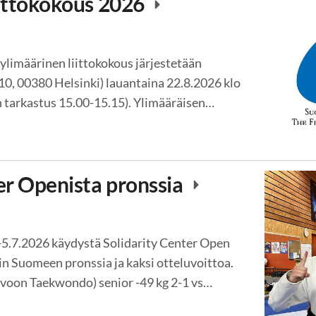
iittokokous 2026
limäärinen liittokokous järjestetään
10, 00380 Helsinki) lauantaina 22.8.2026 klo
en tarkastus 15.00-15.15). Ylimääräisen…
er Openista pronssia
-5.7.2026 käydystä Solidarity Center Open
in Suomeen pronssia ja kaksi otteluvoittoa.
voon Taekwondo) senior -49 kg 2-1 vs…