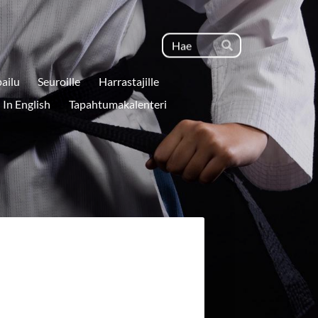
Haku
Hae
pailu
Seuroille
Harrastajille
In English
Tapahtumakalenteri