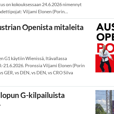
litus on kokouksessaan 24.6.2026 nimennyt
dettipojat: Viljami Elonen (Porin…
ustrian Openista mitaleita
n G1 käytiin Wienissä, Itävallassa
-21.6.2026. Pronssia Viljami Elonen (Porin
vs GER, vs DEN, vs DEN, vs CRO Silva
opun G-kilpailuista