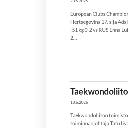
23.6.2026
European Clubs Championsh
Hertsegovina 17. sija Ad
-51 kg 0-2 vs RUS Enna Lu
2…
Taekwondoliito
18.6.2026
Taekwondoliiton toimisto 
toiminnanjohtaja Tatu Iiva