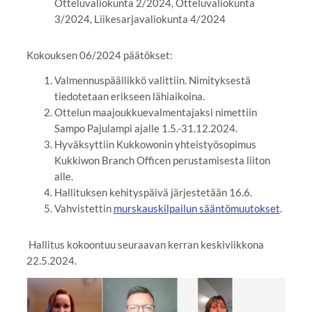
Otteluvaliokunta 2/2024, Otteluvaliokunta
3/2024, Liikesarjavaliokunta 4/2024
Kokouksen 06/2024 päätökset:
Valmennuspäällikkö valittiin. Nimityksestä
tiedotetaan erikseen lähiaikoina.
Ottelun maajoukkuevalmentajaksi nimettiin
Sampo Pajulampi ajalle 1.5.-31.12.2024.
Hyväksyttiin Kukkowonin yhteistyösopimus
Kukkiwon Branch Officen perustamisesta liiton
alle.
Hallituksen kehityspäivä järjestetään 16.6.
Vahvistettin
murskauskilpailun sääntömuutokset
.
Hallitus kokoontuu seuraavan kerran keskiviikkona
22.5.2024.