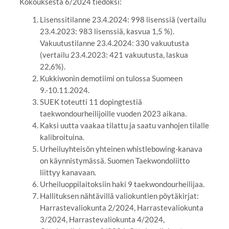
Kokouksesta 6/2024 tiedoksi:
Lisenssitilanne 23.4.2024: 998 lisenssiä (vertailu
23.4.2023: 983 lisenssiä, kasvua 1,5 %).
Vakuutustilanne 23.4.2024: 330 vakuutusta
(vertailu 23.4.2023: 421 vakuutusta, laskua
22,6%).
Kukkiwonin demotiimi on tulossa Suomeen
9.-10.11.2024.
SUEK toteutti 11 dopingtestiä
taekwondourheilijoille vuoden 2023 aikana.
Kaksi uutta vaakaa tilattu ja saatu vanhojen tilalle
kalibroituina.
Urheiluyhteisön yhteinen whistlebowing-kanava
on käynnistymässä. Suomen Taekwondoliitto
liittyy kanavaan.
Urheiluoppilaitoksiin haki 9 taekwondourheilijaa.
Hallituksen nähtävillä valiokuntien pöytäkirjat:
Harrastevaliokunta 2/2024, Harrastevaliokunta
3/2024, Harrastevaliokunta 4/2024,