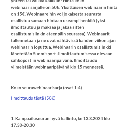
yhteen tai vaikka kaikkiin! Hinta koko
webinaarisarjalle on 50€. Yksittäisen webinaarin hinta
on 15€. Webinaareihin voi jokaisesta seurasta
osallistua samaan hintaan useampi henkilö (yksi
ilmoittautuu ja maksaa ja jakaa sitten
osallistumislinkin eteenpäin seurassa). Webinaarit
tallennetaan ja ne ovat nähtävissä kahden viikon ajan
webinaarin loputtua. Webinaarin osallistumislinkki
lähetetään Suomisport -ilmoittautumisessa olevaan
sähköpostiin webinaaripäivänä. Ilmoittaudu
viimeistään webinaaripäivänä klo 15 mennessä.
Koko seurawebinaarisarja (osat 1-4)
Ilmoittaudu tästä (50€)
1. Kamppailuseuran hyvä hallinto, ke 13.3.2024 klo
17.30-20.30