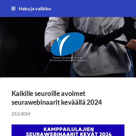
Siirry
Haku ja valikko
sivun
sisältöön
Suomen Taekwondoliitto ry
Kaikille seuroille avoimet
seurawebinaarit keväällä 2024
23.2.2024