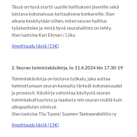
Tässä on hyvä startti uusille hallituksen jäsenille sekä
loistava kokonaisuus kertauksena konkareille. Illan
aikana keskitytään siihen, miten seuran hallitus
työskentelee ja mistä hyvä seurahallinto on tehty.
Illan luotsina Kari Ekman / Liiku
Ilmoittaudu tästä (15€)
2. Seuran toimintakäsikirja, to 11.4.2024 klo 17.30-19
Toimintakäsikirja on loistava työkalu, joka auttaa
hahmottamaan seuran kannalta tärkeät kokonaisuudet
ja prosessit. Käsikirja vahvistaa käsitystä seuran
toimintakulttuurista ja laadusta niin seuran sisällä kuin
ulkopuolisten silmissä.
Illan luotsina Tiiu Tuomi/ Suomen Taekwondoliitto ry
Ilmoittaudu tästä (15€)