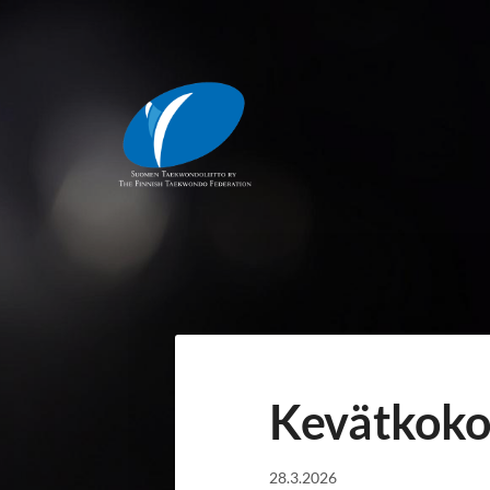
Siirry
sivun
sisältöön
Suomen Taekwondoliitto ry
Kevätkoko
28.3.2026