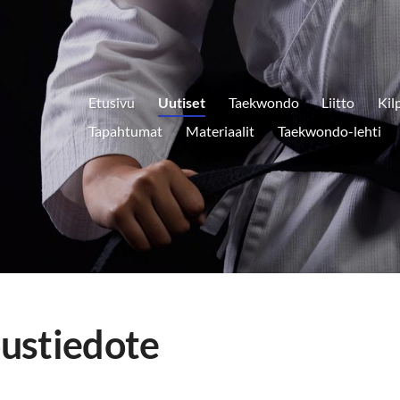
Etusivu
Uutiset
Taekwondo
Liitto
Kil
Tapahtumat
Materiaalit
Taekwondo-lehti
ustiedote