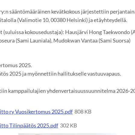
y:n sääntömääräinen kevätkokous järjestettiin perjantain
alolla (Valimotie 10, 00380 Helsinki) ja etäyhteydellä.
et (suluissa kokousedustaja): Hausjärvi Hong Taekwondo (
eura (Sami Launiala), Mudokwan Vantaa (Sami Suorsa)
kertomus 2025.
äätös 2025 ja myönnettiin hallitukselle vastuuvapaus.
ltiin kamppailulajien yhdenvertaisuussuunnitelma 2026-202
tto ry Vuosikertomus 2025.pdf
808 KB
tto Tilinpäätös 2025.pdf
302 KB