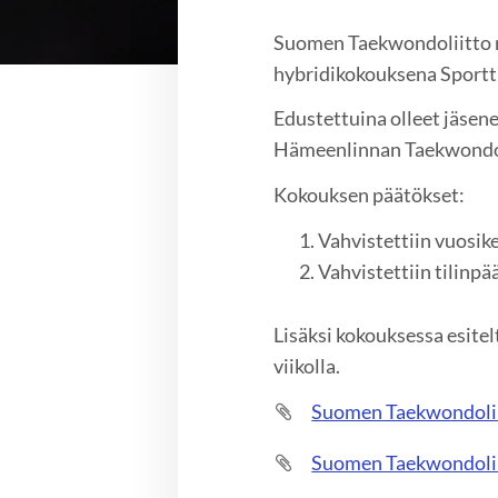
Suomen Taekwondoliitto r
hybridikokouksena Sporttit
Edustettuina olleet jäsen
Hämeenlinnan Taekwondos
Kokouksen päätökset:
Vahvistettiin vuosi
Vahvistettiin tilinp
Lisäksi kokouksessa esite
viikolla.
Suomen Taekwondolii
Suomen Taekwondolii