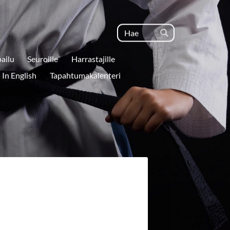
Haku
Hae
pailu
Seuroille
Harrastajille
In English
Tapahtumakalenteri