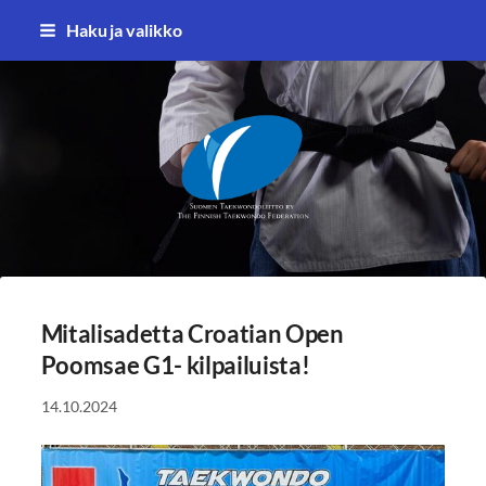
Siirry
Haku ja valikko
sivun
sisältöön
Suomen Taekwondoliitto ry
Mitalisadetta Croatian Open
Poomsae G1- kilpailuista!
14.10.2024