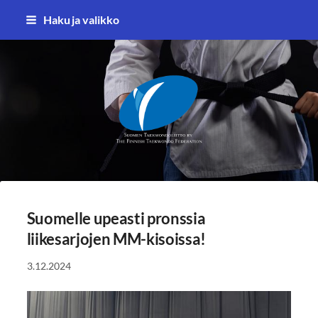
Siirry
Haku ja valikko
sivun
sisältöön
Suomen Taekwondoliitto ry
Suomelle upeasti pronssia
liikesarjojen MM-kisoissa!
3.12.2024