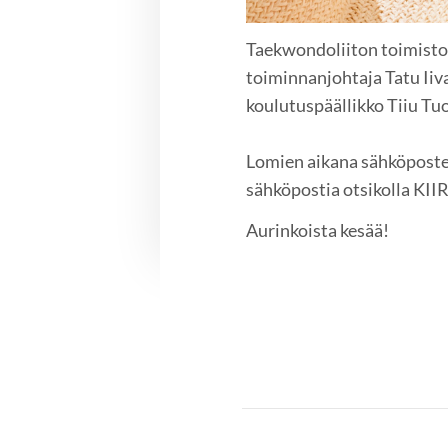
Taekwondoliiton toimisto 
toiminnanjohtaja Tatu Iiva
koulutuspäällikko Tiiu Tuo
Lomien aikana sähköposteja
sähköpostia otsikolla KI
Aurinkoista kesää!