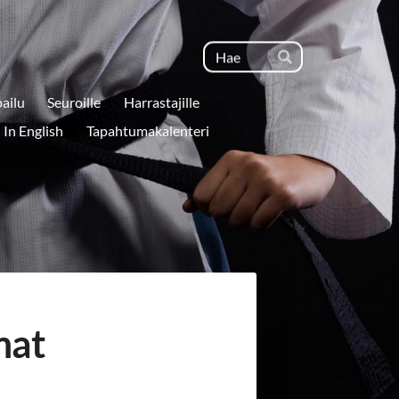
Haku
Hae
pailu
Seuroille
Harrastajille
In English
Tapahtumakalenteri
mat