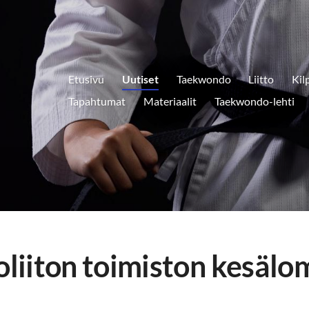
Etusivu
Uutiset
Taekwondo
Liitto
Kil
Tapahtumat
Materiaalit
Taekwondo-lehti
iiton toimiston kesälo