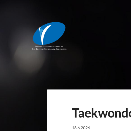
Siirry
sivun
sisältöön
Suomen Taekwondoliitto ry
Taekwondol
18.6.2026