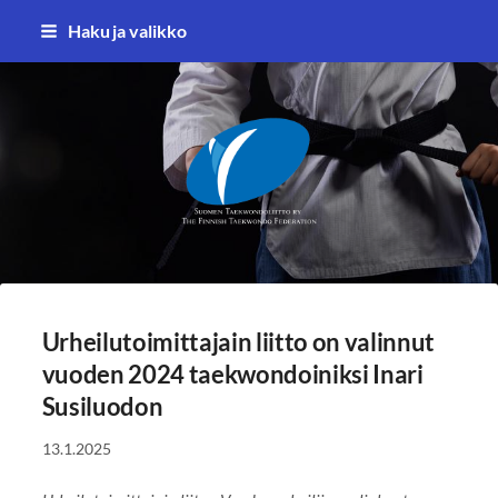
Siirry
Haku ja valikko
sivun
sisältöön
Suomen Taekwondoliitto ry
Urheilutoimittajain liitto on valinnut
vuoden 2024 taekwondoiniksi Inari
Susiluodon
13.1.2025