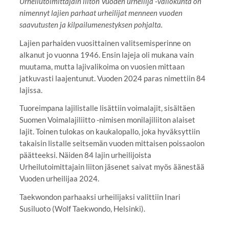
Urheilutoimittajain liiton Vuoden urheilija -valiokunta on
nimennyt lajien parhaat urheilijat menneen vuoden
saavutusten ja kilpailumenestyksen pohjalta.
Lajien parhaiden vuosittainen valitsemisperinne on
alkanut jo vuonna 1946. Ensin lajeja oli mukana vain
muutama, mutta lajivalikoima on vuosien mittaan
jatkuvasti laajentunut. Vuoden 2024 paras nimettiin 84
lajissa.
Tuoreimpana lajilistalle lisättiin voimalajit, sisältäen
Suomen Voimalajiliitto -nimisen monilajiliiton alaiset
lajit. Toinen tulokas on kaukalopallo, joka hyväksyttiin
takaisin listalle seitsemän vuoden mittaisen poissaolon
päätteeksi. Näiden 84 lajin urheilijoista
Urheilutoimittajain liiton jäsenet saivat myös äänestää
Vuoden urheilijaa 2024.
Taekwondon parhaaksi urheilijaksi valittiin Inari
Susiluoto (Wolf Taekwondo, Helsinki).