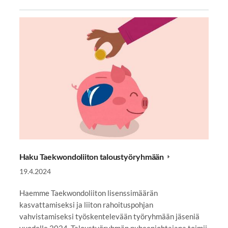
Haku Taekwondoliiton taloustyöryhmään
19.4.2024
Haemme Taekwondoliiton lisenssimäärän
kasvattamiseksi ja liiton rahoituspohjan
vahvistamiseksi työskentelevään työryhmään jäseniä
vuodelle 2024. Taloustyöryhmän puheenjohtajana toimii