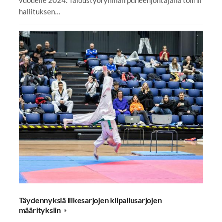
hallituksen…
Täydennyksiä liikesarjojen kilpailusarjojen
määrityksiin