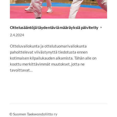
Ottelusääntöjä täydentäviä määräyksiä päivitetty
2.4.2024
Otteluvaliokunta ja ottelutuomarivaliokunta
pahoittelevat viivästynyttä tiedotusta ennen
kotimaisen kilpailukauden alkamista. Tähän alle on
koottu merkittävimmät muutokset, jotta ne
tavoittavat…
©
Suomen Taekwondoliitto ry