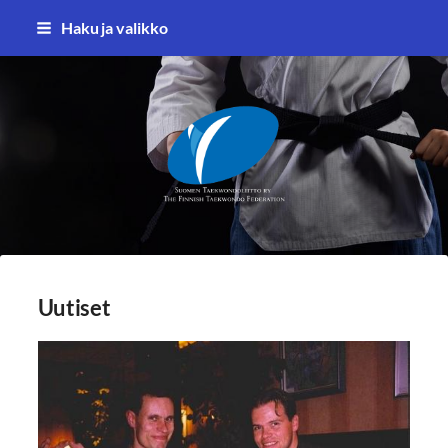
Siirry
Haku ja valikko
sivun
sisältöön
Suomen Taekwondoliitto ry
Uutiset