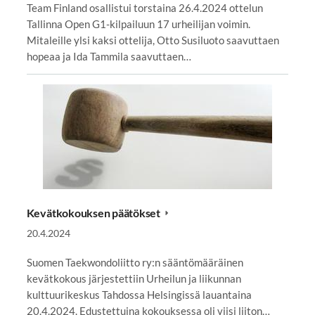
Team Finland osallistui torstaina 26.4.2024 ottelun
Tallinna Open G1-kilpailuun 17 urheilijan voimin.
Mitaleille ylsi kaksi ottelija, Otto Susiluoto saavuttaen
hopeaa ja Ida Tammila saavuttaen…
Kevätkokouksen päätökset
20.4.2024
Suomen Taekwondoliitto ry:n sääntömääräinen
kevätkokous järjestettiin Urheilun ja liikunnan
kulttuurikeskus Tahdossa Helsingissä lauantaina
20.4.2024. Edustettuina kokouksessa oli viisi liiton…