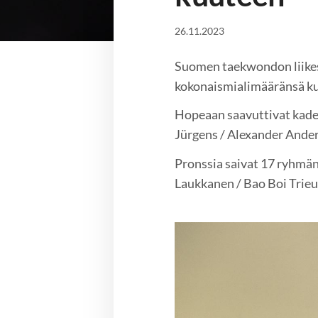
26.11.2023
Suomen taekwondon liikes
kokonaismialimääränsä kuu
Hopeaan saavuttivat kadett
Jürgens / Alexander Ander
Pronssia saivat 17 ryhmän 
Laukkanen / Bao Boi Trieu 