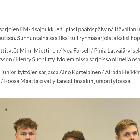
arjojen EM-kisajoukkue tuplasi päätöspäivänä Itävallan 
teen. Sunnuntaina saaliiksi tuli ryhmäsarjoista kaksi hope
itytöt Mimi Miettinen / Nea Forsell / Pinja Latvajärvi sek
sson / Henry Suoniitty. Molemmissa sarjoissa oli neljä osa
juniorityttöjen sarjassa Aino Kortelainen / Airada Heikkin
/ Roosa Määttä eivät yltäneet finaaliin junioritytöissä.