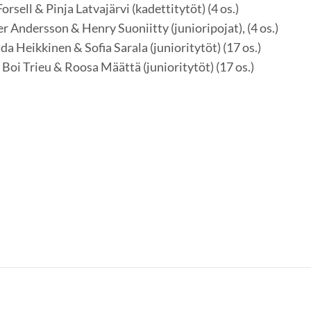
rsell & Pinja Latvajärvi (kadettitytöt) (4 os.)
r Andersson & Henry Suoniitty (junioripojat), (4 os.)
da Heikkinen & Sofia Sarala (junioritytöt) (17 os.)
Boi Trieu & Roosa Määttä (junioritytöt) (17 os.)