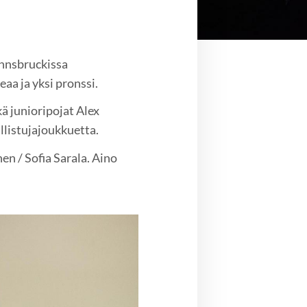
Innsbruckissa
aa ja yksi pronssi.
ä junioripojat Alex
llistujajoukkuetta.
en / Sofia Sarala. Aino