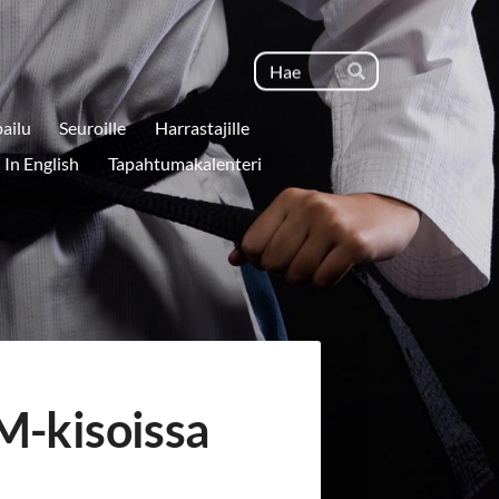
Haku
Hae
pailu
Seuroille
Harrastajille
In English
Tapahtumakalenteri
EM-kisoissa