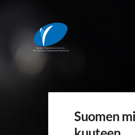
Siirry
sivun
sisältöön
Suomen Taekwondoliitto ry
Suomen mit
kuuteen