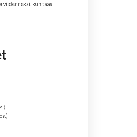
sa viidenneksi, kun taas
et
s.)
os.)