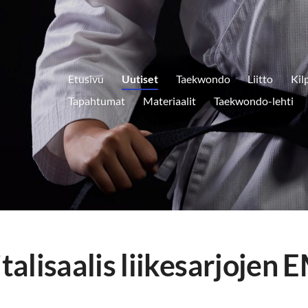
Etusivu
Uutiset
Taekwondo
Liitto
Kil
Tapahtumat
Materiaalit
Taekwondo-lehti
alisaalis liikesarjojen 